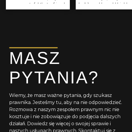
am so grateful that a friend
luckily and I would highly
referred him. If you think
recommend Mike Lichne
you should be
to anyone.
compensated for a dog
bite I encourage you to
reach out to him. He is the
BEST!!!
MASZ
PYTANIA?
Wiemy, że masz ważne pytania, gdy szukasz
prawnika. Jesteśmy tu, aby na nie odpowiedzieć.
Rozmowa z naszym zespołem prawnym nic nie
kosztuje i nie zobowiązuje do podjęcia dalszych
działań. Dowiedz się więcej o swojej sprawie i
naszych usługach prawnych. Skontaktuj się z