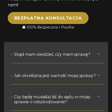
nami!
BEZPŁATNA KONSULTACJA
100% Bezpieczne I Poufne
Skąd mam wiedzieć, czy mam sprawę?
Podstawowe przesłanki do wszczęcia
Jak określana jest wartość mojej sprawy?
sprawy to odniesienie obrażeń oraz
prawna odpowiedzialność innej osoby
za nie. Istnieją różne standardy
Celem sprawy o odszkodowanie jest
Czy będę musiał(a) iść do sądu w mojej
prawne, które mogą mieć
zapewnienie Ci uczciwej
sprawie o odszkodowanie?
zastosowanie.
rekompensaty za poniesione straty –