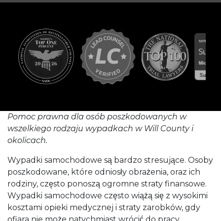
Pomoc prawna dla osób poszkodowanych w
wszelkiego rodzaju wypadkach w Will County i
okolicach.
Wypadki samochodowe są bardzo stresujące. Osoby
poszkodowane, które odniosły obrażenia, oraz ich
rodziny, często ponoszą ogromne straty finansowe.
Wypadki samochodowe często wiążą się z wysokimi
kosztami opieki medycznej i straty zarobków, gdy
ofiara nie może natychmiast wrócić do pracy.