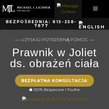
Skip
to
content
BEZPOŚREDNIA:
815-258-
7877
UZYSKAJ POTRZEBNĄ POMOC
Prawnik w Joliet
ds. obrażeń ciała
BEZPŁATNA KONSULTACJA
100% Bezpieczne I Poufne
5.0 Google Rated