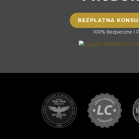
BEZPŁATNA KONSU
100% Bezpieczne I 
5.0 Goo