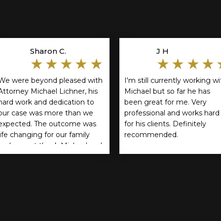
Sharon C.
J H
★★★★★
★★★★
We were beyond pleased with
I'm still currently working wi
Attorney Michael Lichner, his
Michael but so far he has
hard work and dedication to
been great for me. Very
our case was more than we
professional and works hard
expected. The outcome was
for his clients. Definitely
life changing for our family
recommended.
and cannot thank Michael and
Rathbun, Cservenyak & Kozol
enough! We highly
recommend them.