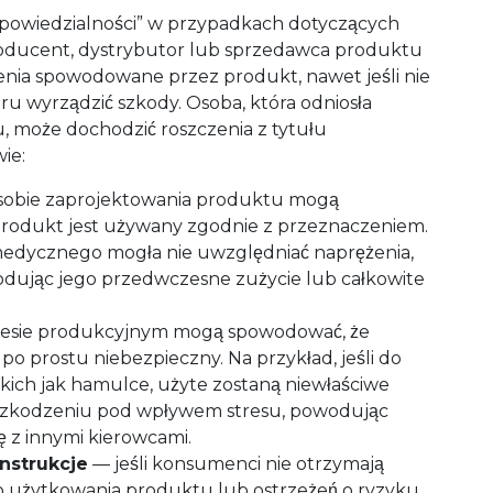
 odpowiedzialności” w przypadkach dotyczących
roducent, dystrybutor lub sprzedawca produktu
enia spowodowane przez produkt, nawet jeśli nie
aru wyrządzić szkody. Osoba, która odniosła
 może dochodzić roszczenia z tytułu
ie:
sobie zaprojektowania produktu mogą
produkt jest używany zgodnie z przeznaczeniem.
medycznego mogła nie uwzględniać naprężenia,
odując jego przedwczesne zużycie lub całkowite
cesie produkcyjnym mogą spowodować, że
 po prostu niebezpieczny. Na przykład, jeśli do
kich jak hamulce, użyte zostaną niewłaściwe
uszkodzeniu pod wpływem stresu, powodując
ję z innymi kierowcami.
nstrukcje
— jeśli konsumenci nie otrzymają
o użytkowania produktu lub ostrzeżeń o ryzyku,