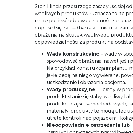
Stan Illinois przestrzega zasady „ścisłej
wadliwych produktów. Oznacza to, że p
może ponieść odpowiedzialność za obraż
dopuścił się zaniedbania ani nie miał zami
obrażenia na skutek wadliwego produktu,
odpowiedzialności za produkt na podstaw
Wady konstrukcyjne
– wady w spo
spowodować obrażenia, nawet jeśli 
Na przykład konstrukcja implantu 
jakie będą na niego wywierane, pow
uszkodzenie i obrażenia pacjenta.
Wady produkcyjne
— błędy w pro
produkt stanie się słaby, wadliwy lub
produkcji części samochodowych, ta
materiały, produkty te mogą ulec 
utratę kontroli nad pojazdem i koliz
Nieodpowiednie ostrzeżenia lub i
instrukcji dotyczących prawidłoweg