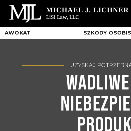
Skip
to
content
AWOKAT
SZKODY OSOBI
UZYSKAJ POTRZEBN
Wadliwe
Niebezpi
Produ