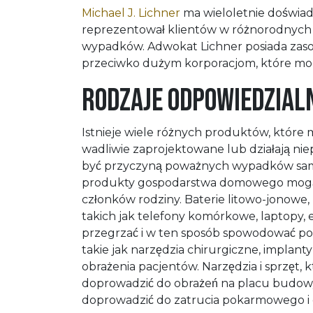
Michael J. Lichner
ma wieloletnie doświa
reprezentował klientów w różnorodnych 
wypadków. Adwokat Lichner posiada zas
przeciwko dużym korporacjom, które mog
Rodzaje odpowiedzial
Istnieje wiele różnych produktów, które
wadliwie zaprojektowane lub działają n
być przyczyną poważnych wypadków sam
produkty gospodarstwa domowego mogą 
członków rodziny. Baterie litowo-jonowe,
takich jak telefony komórkowe, laptopy, e
przegrzać i w ten sposób spowodować p
takie jak narzędzia chirurgiczne, impla
obrażenia pacjentów. Narzędzia i sprzęt, 
doprowadzić do obrażeń na placu budow
doprowadzić do zatrucia pokarmowego i d