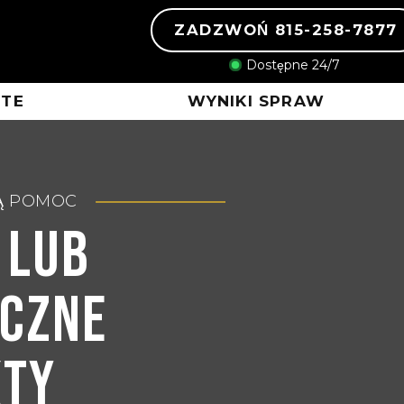
ZADZWOŃ 815-258-7877
Dostępne 24/7
STE
WYNIKI SPRAW
Ą POMOC
 Lub
eczne
kty