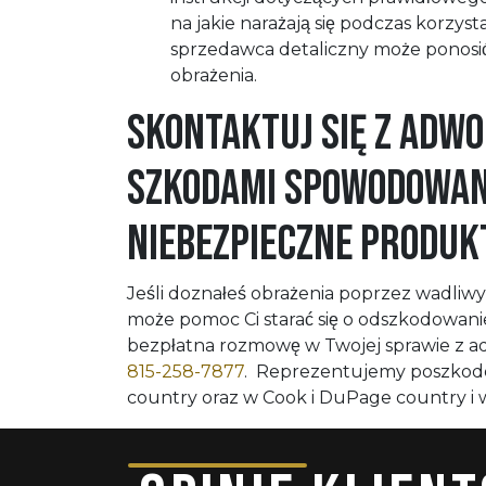
na jakie narażają się podczas korzys
sprzedawca detaliczny może ponosić
obrażenia.
Skontaktuj się z Adw
Szkodami Spowodowan
Niebezpieczne Produk
Jeśli doznałeś obrażenia poprzez wadliw
może pomoc Ci starać się o odszkodowanie 
bezpłatna rozmowę w Twojej sprawie z 
815-258-7877
. Reprezentujemy poszkodow
country oraz w Cook i DuPage country i w 