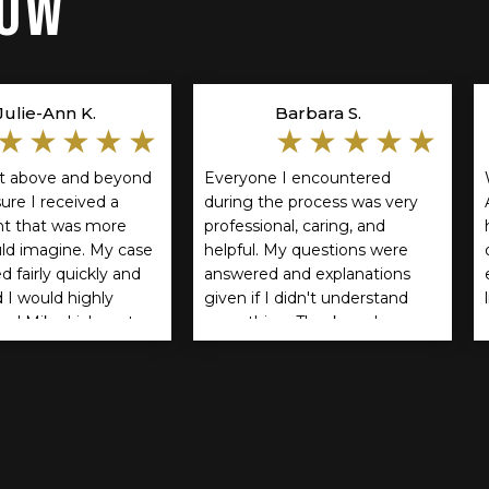
TÓW
Julie-Ann K.
Barbara S.
★★★★★
★★★★★
t above and beyond
Everyone I encountered
ure I received a
during the process was very
t that was more
professional, caring, and
uld imagine. My case
helpful. My questions were
d fairly quickly and
answered and explanations
d I would highly
given if I didn't understand
d Mike Lichner to
something. Thank you!