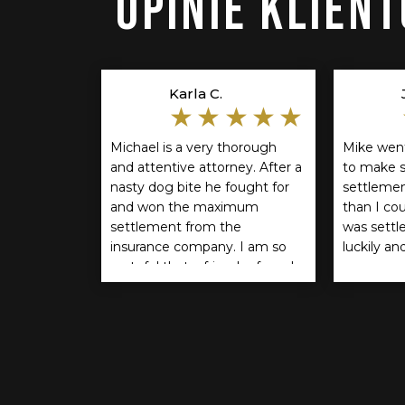
OPINIE KLIEN
Karla C.
★★★★★
Michael is a very thorough
Mike wen
and attentive attorney. After a
to make s
nasty dog bite he fought for
settlemen
and won the maximum
than I co
settlement from the
was settle
insurance company. I am so
luckily an
grateful that a friend referred
recommen
him. If you think you should
anyone.
be compensated for a dog
bite I encourage you to reach
out to him. He is the BEST!!!