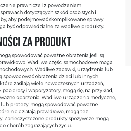
dczenie prawnicze i z powodzeniem
sprawach dotyczących szkód osobistych i
oby, aby podejmować skomplikowane sprawy
ą być odpowiedzialne za wadliwe produkty.
ności za produkt
 mogą spowodować poważne obrażenia jeśli są
ieprawidłowo. Wadliwe części samochodowe mogą
ochodowych. Wadliwe zabawki, urządzenia lub
spowodować obrażenia dzieci lub innych
 które zasilają wiele nowoczesnych urządzeń,
-papierosy i waporyzatory, mogą się, na przykład,
oważne oparzenia. Wadliwe urządzenia medyczne,
nty lub protezy, mogą spowodować poważne
które nie działają prawidłowo, mogą tez
y. Zanieczyszczone produkty spożywcze mogą
o chorób zagrażających życiu.