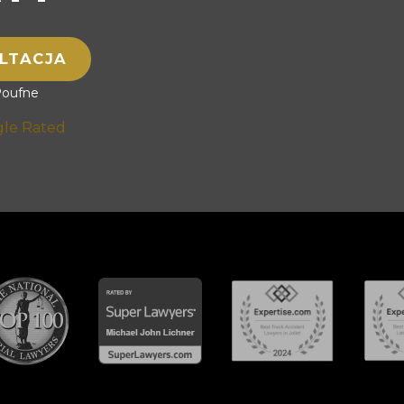
LTACJA
Poufne
gle Rated